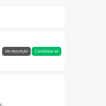
Ver descrição
Candidatar-se
...